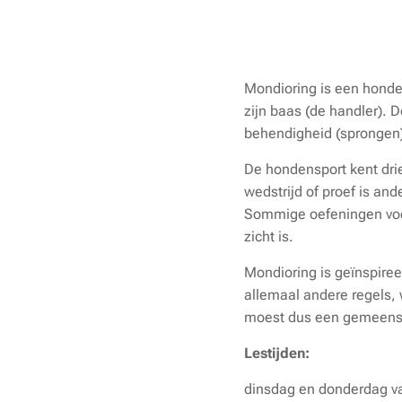
Mondioring is een honde
zijn baas (de handler). 
behendigheid (sprongen)
De hondensport kent dri
wedstrijd of proef is an
Sommige oefeningen voert
zicht is.
Mondioring is geïnspire
allemaal andere regels, 
moest dus een gemeensch
Lestijden:
dinsdag en donderdag v