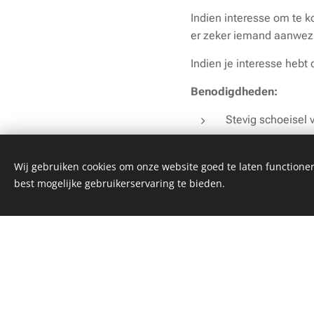
Indien interesse om te ko
er zeker iemand aanwezi
Indien je interesse hebt 
Benodigdheden:
Stevig schoeisel 
Beloningssnoepj
Beloningsspeeltj
Wij gebruiken cookies om onze website goed te laten functioner
Poepzakjes
best mogelijke gebruikerservaring te bieden.
Deze website we
Drinkbakje en fle
Breng zeker het vaccina