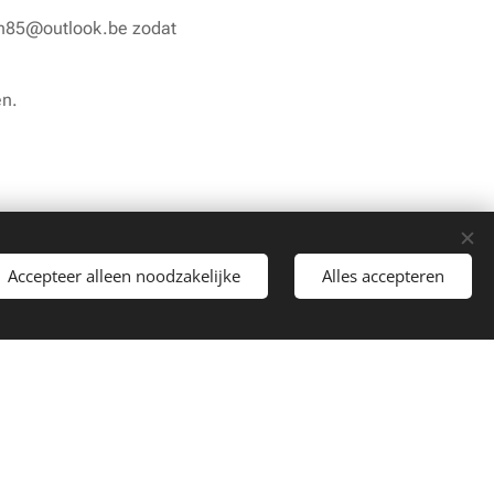
n85@outlook.be zodat
en.
Accepteer alleen noodzakelijke
Alles accepteren
Begin
atis!
n jouw instructeur.