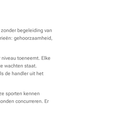
 zonder begeleiding van
gorieën: gehoorzaamheid,
r niveau toeneemt. Elke
te wachten staat.
s de handler uit het
eze sporten kennen
konden concurreren. Er
.