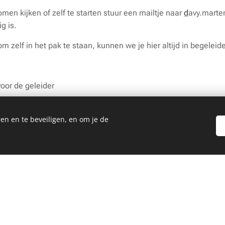
men kijken of zelf te starten stuur een mailtje naar
d
avy.marte
g is.
om zelf in het pak te staan, kunnen we je hier altijd in begeleid
voor de geleider
es
e
en en te beveiligen, en om je de
rd gemaakt met Webnode.
Maak jouw eigen website
vandaag nog gr
sje water (deze mogen in de auto blijven)
tieboekje van de hond mee naar de eerste les en bezorg dit aa