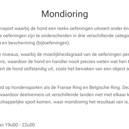
Mondioring
nsport waarbij de hond een reeks oefeningen uitvoert onder én
De oefeningen zijn te onderscheiden in drie verschillende cate
 en bescherming (bijtoefeningen).
e niveaus, waarbij de moeilijkheidsgraad van de oefeningen pe
ders, waardoor de hond en handler nooit precies weten wat hen 
 de hond zelfstandig uit, zoals het bewaken van een object al
erd op hondensporten als de Franse Ring en Belgische Ring. D
waardoor deelnemers uit verschillende landen niet met elkaar 
appelijke sport komen, waar mondioring het resultaat van is
an 19u00 - 22u00