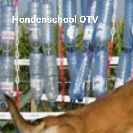
Hondenschool OTV
Terbiest