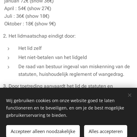
januari 72€ (show 36€)
April : 54€ (show 27€)
Juli : 36€ (show 18€)
Oktober : 18€ (show 9€)
2. Het lidmaatschap eindigt door:
Het lid zelf
Het niet-betalen van het lidgeld
De raad van bestuur ingeval van miskenning van de
statuten, huishoudelijk reglement of wangedrag.
3. Door toetreding aanvaardt het lid de statuten en
reglementen van de vereniging.
Wij gebruiken cookies om onze website goed te laten
4. De eerste drie lessen worden beschouwd als proefles en
functioneren en te beveiligen, en om je de best mogelijke
zijn als dusdanig gratis.
gebruikerservaring te bieden.
5. Betaalde lidgelden worden nooit terugbetaald behoudens
Accepteer alleen noodzakelijke
Alles accepteren
overmacht of door een beslissing van de raad van bestuur.
Begin
Maak een gratis website.