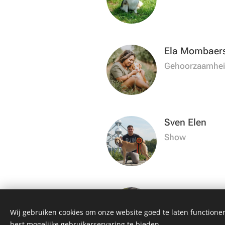
Ela Mombaer
Gehoorzaamhe
Sven Elen
Show
Stefanie Men
Agility
Wij gebruiken cookies om onze website goed te laten functioner
best mogelijke gebruikerservaring te bieden.