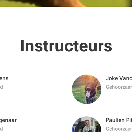
Instructeurs
ens
Joke Vano
id
Gehoorzaa
genaar
Paulien Pi
id
Gehoorzaa