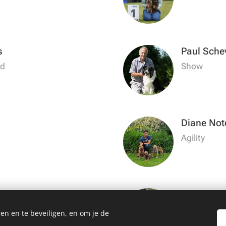
s
Paul Sche
id
Show
Diane Not
Agility
ten
Karolien 
Agility
en en te beveiligen, en om je de