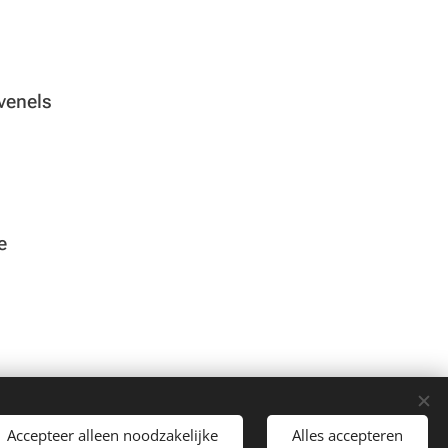
venels
e
Moyaers
Accepteer alleen noodzakelijke
Alles accepteren