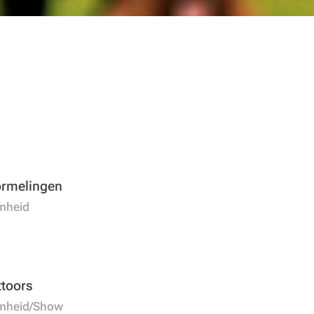
rmelingen
mheid
ttoors
mheid/Show