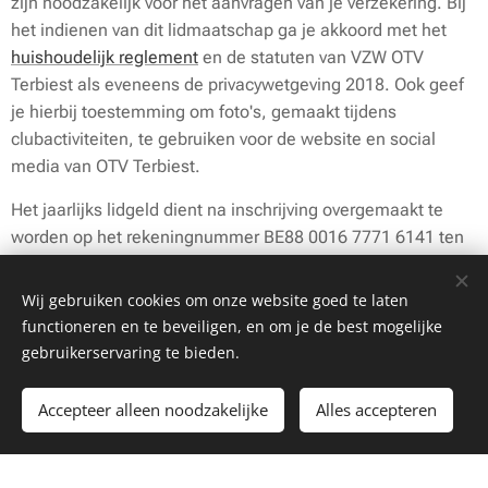
zijn noodzakelijk voor het aanvragen van je verzekering. Bij
het indienen van dit lidmaatschap ga je akkoord met het
huishoudelijk reglement
en de statuten van VZW OTV
Terbiest als eveneens de privacywetgeving 2018. Ook geef
je hierbij toestemming om foto's, gemaakt tijdens
clubactiviteiten, te gebruiken voor de website en social
media van OTV Terbiest.
Het jaarlijks lidgeld dient na inschrijving overgemaakt te
worden op het rekeningnummer BE88 0016 7771 6141 ten
voordele van VZW OTV Terbiest. Het lidgeld bedraagt € 72
per geleider. Hiermee kan je dan zowel de discipline
Wij gebruiken cookies om onze website goed te laten
gehoorzaamheid, agility, mondioring én showtraining
functioneren en te beveiligen, en om je de best mogelijke
uitoefenen. Indien je enkel showtraining wenst te volgen,
gebruikerservaring te bieden.
bedraagt het jaarlijkse lidgeld € 36 euro per geleider.
Accepteer alleen noodzakelijke
Alles accepteren
Mensen die later instappen betalen per trimester dat ze nog
Begin
Maak een gratis website.
deelnemen.
januari 72€ (show 36€)